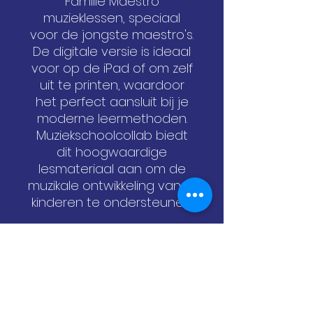
Familie Maestro
muzieklessen, speciaal
voor de jongste maestro's.
De digitale versie is ideaal
voor op de iPad of om zelf
uit te printen, waardoor
het perfect aansluit bij je
moderne leermethoden.
Muziekschoolcollab biedt
dit hoogwaardige
lesmateriaal aan om de
muzikale ontwikkeling van je
kinderen te ondersteunen.
Je kan deze boeken
gebruiken voor in onze
lessen, maar je kan er ook
prima zelf mee aan de slag
thuis.