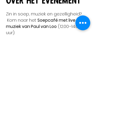
Over het evenement
Zin in soep, muziek en gezelligheid?
 Kom naar het 
Soepcafé met live 
muziek van Paul van Loo
 (12.00–14.00 
uur).
 Lekkere verse soepen, mooie muziek 
en tijd voor een praatje! 🎵🍲
Deel dit evenement
Muziekschool Collab Heuvelland
Trotse partner van:
Bezoekadres:
Oosterweg 1, 6301 PX Valkenburg
Postadres:
Thibaltstraat 10, 6301CN, Valkenburg
KVK:
86080032